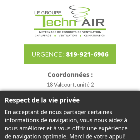
819-921-6906
URGENCE :
Coordonnées :
18 Valcourt, unité 2
Gatineau (Québec) J8T 8G8
Respect de la vie privée
Heures d'ouverture :
En acceptant de nous partager certaines
Lundi au jeudi de 6h30 à 15h30
informations de navigation, vous nous aidez à
Vendredi de 6h30 à 12h00
nous améliorer et à vous offrir une expérience
de navigation optimale. Merci de votre appui!